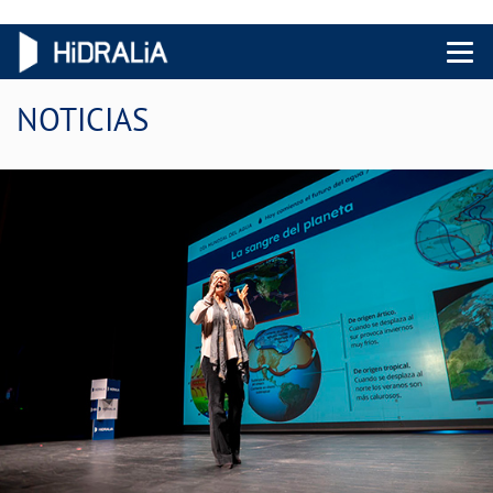
Menu 
NOTICIAS