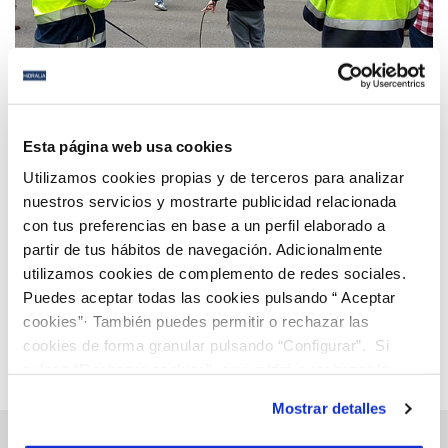
01 MAY 2020
HIDRALIA rinde homenaje a las trabajadoras y los
Esta página web usa cookies
trabajadores con motivo del Primero de Mayo
Utilizamos cookies propias y de terceros para analizar
nuestros servicios y mostrarte publicidad relacionada
con tus preferencias en base a un perfil elaborado a
Anterior
Siguiente
partir de tus hábitos de navegación. Adicionalmente
utilizamos cookies de complemento de redes sociales.
Puedes aceptar todas las cookies pulsando “ Aceptar
Página 82 de 112
cookies”· También puedes permitir o rechazar las
cookies de forma granular pulsando “Configurar”. Si
pulsas “Rechazar cookies”, equivaldrá a rechazar la
instalación de todas las cookies salvo las necesarias que
Mostrar detalles
son indispensables para que el sitio web funcione y que
por tanto no se pueden desactivar. Puedes consultar