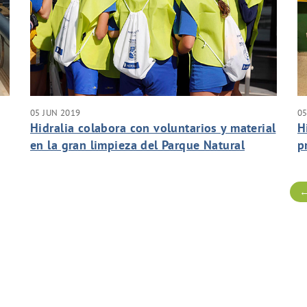
05 JUN 2019
05
Hidralia colabora con voluntarios y material
H
en la gran limpieza del Parque Natural
p
Bahía de Cádiz
M
a
←