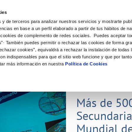
ES
Actual
ies
 y de terceros para analizar nuestros servicios y mostrarte publ
Tu Servicio
Tu Agua
Conócenos
Nuestros
encias en base a un perfil elaborado a partir de tus hábitos de n
 cookies de complemento de redes sociales. Puedes aceptar to
s”· También puedes permitir o rechazar las cookies de forma gr
N AL CLIENTE
D
Y CUMPLIMIENTO
NTRATOS
COMPROMISO DE SERVICIO
CUIDADOS DEL AGUA
CONTRATACIÓN
MODIFICACIÓN DE DATOS
echazar cookies”, equivaldrá a rechazar la instalación de todas 
AS DE GESTIÓN Y CERTIFICADOS
 de contacto
calidad del agua
bio de titular
Carta de compromisos
Consejos de ahorro
Licitaciones en curso
Actualizar datos bancarios
on indispensables para que el sitio web funcione y que por tant
via
a de suministro
Customer Counsel (Defensa del c
Medidas contra la sequía
Actualizar datos de domicili
tar más información en nuestra
Política de Cookies
s de videointerpretación en LSE
a de suministro
Normativa del servicio
Actualizar datos personales
obras y afectaciones
icitud de Acometida
Programa CONTIGO
ación de fuga interior
umentación contratación
25 MAR 2026
tación e impresos
orme obras
Más de 50
Secundaria
VER TODAS LAS GESTIONES
Mundial de