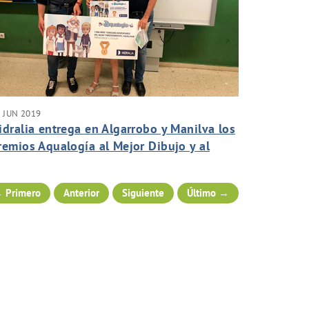
 JUN 2019
idralia entrega en Algarrobo y Manilva los
remios Aqualogía al Mejor Dibujo y al
ejor Eslogan sobre el uso responsable del
gua
 Primero
Anterior
Siguiente
Último →