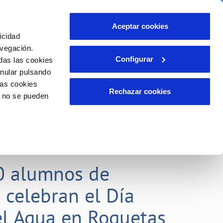
idad
Ayuda
Contáctanos
Aceptar cookies
icidad
Área de clientes
 compromisos
avegación.
Configurar
das las cookies
anular pulsando
EMPLEO
INCIDENCIAS
las cookies
Comunica anomalías o posibles
Rechazar cookies
o no se pueden
fraudes
liente)
o
Reclamaciones
0 alumnos de
 celebran el Día
l Agua en Roquetas