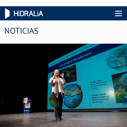
Menu 
NOTICIAS