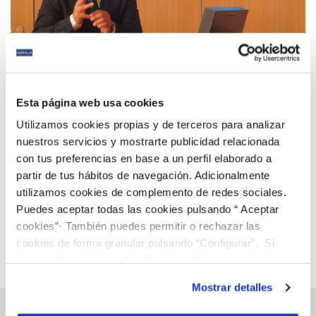
25 JUN 2025
La Cátedra Ciencias del Litoral presenta Oceanaria
Esta página web usa cookies
para conocer las mejores playas de Andalucía en
Utilizamos cookies propias y de terceros para analizar
tiempo real gracias a la IA
nuestros servicios y mostrarte publicidad relacionada
con tus preferencias en base a un perfil elaborado a
Anterior
Siguiente
partir de tus hábitos de navegación. Adicionalmente
utilizamos cookies de complemento de redes sociales.
Puedes aceptar todas las cookies pulsando “ Aceptar
Página 10 de 112
cookies”· También puedes permitir o rechazar las
cookies de forma granular pulsando “Configurar”. Si
pulsas “Rechazar cookies”, equivaldrá a rechazar la
instalación de todas las cookies salvo las necesarias que
Mostrar detalles
son indispensables para que el sitio web funcione y que
por tanto no se pueden desactivar. Puedes consultar