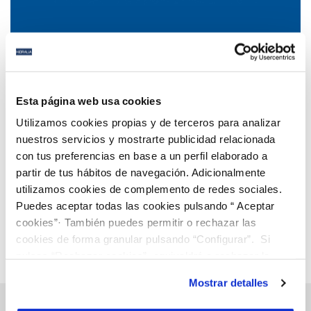
04 AGO 2022
Restricciones nocturnas de abastecimiento de
Esta página web usa cookies
agua en La Carlota
Utilizamos cookies propias y de terceros para analizar
nuestros servicios y mostrarte publicidad relacionada
con tus preferencias en base a un perfil elaborado a
Anterior
Siguiente
partir de tus hábitos de navegación. Adicionalmente
utilizamos cookies de complemento de redes sociales.
Puedes aceptar todas las cookies pulsando “ Aceptar
Página 42 de 112
cookies”· También puedes permitir o rechazar las
cookies de forma granular pulsando “Configurar”. Si
pulsas “Rechazar cookies”, equivaldrá a rechazar la
instalación de todas las cookies salvo las necesarias que
Mostrar detalles
son indispensables para que el sitio web funcione y que
por tanto no se pueden desactivar. Puedes consultar