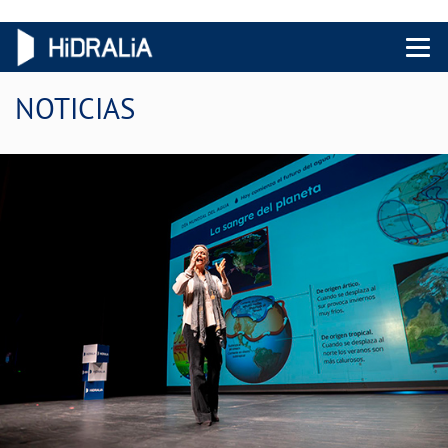
Menu 
NOTICIAS