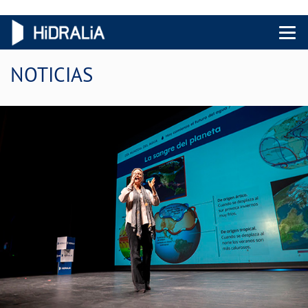
Menu 
NOTICIAS