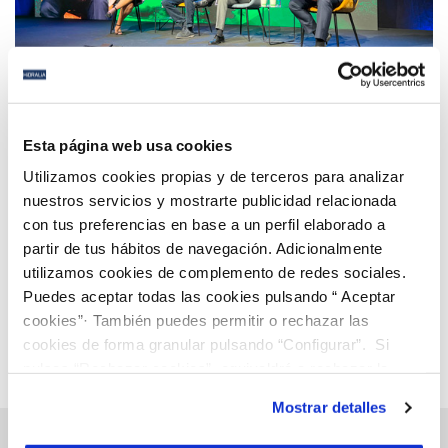
25 SEP 2024
Hidralia participa en Greencities para reforzar sus
Esta página web usa cookies
alianzas con el sector del agua y presentar sus
Utilizamos cookies propias y de terceros para analizar
soluciones más innovadoras
nuestros servicios y mostrarte publicidad relacionada
con tus preferencias en base a un perfil elaborado a
Anterior
Siguiente
partir de tus hábitos de navegación. Adicionalmente
utilizamos cookies de complemento de redes sociales.
Puedes aceptar todas las cookies pulsando “ Aceptar
Página 15 de 112
cookies”· También puedes permitir o rechazar las
cookies de forma granular pulsando “Configurar”. Si
pulsas “Rechazar cookies”, equivaldrá a rechazar la
instalación de todas las cookies salvo las necesarias que
Mostrar detalles
son indispensables para que el sitio web funcione y que
por tanto no se pueden desactivar. Puedes consultar