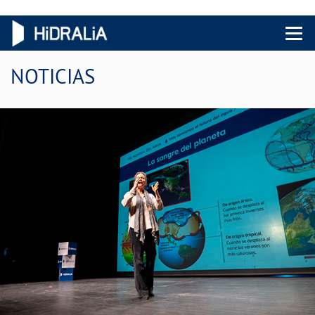
Menu 
NOTICIAS