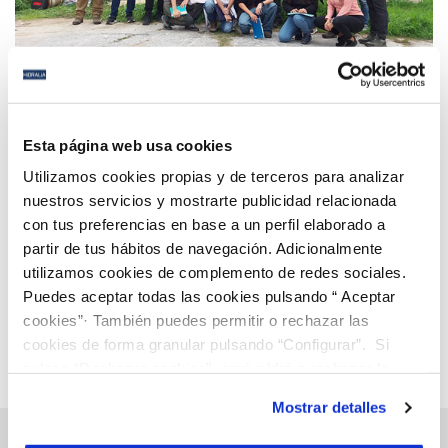
09 FEB 2024
Hidralia y Aguas de Torremolinos colaboran un año
Esta página web usa cookies
más con la UMA para ampliar la formación en
Utilizamos cookies propias y de terceros para analizar
gestión del agua
nuestros servicios y mostrarte publicidad relacionada
con tus preferencias en base a un perfil elaborado a
Anterior
Siguiente
partir de tus hábitos de navegación. Adicionalmente
utilizamos cookies de complemento de redes sociales.
Puedes aceptar todas las cookies pulsando “ Aceptar
Página 22 de 112
cookies”· También puedes permitir o rechazar las
cookies de forma granular pulsando “Configurar”. Si
pulsas “Rechazar cookies”, equivaldrá a rechazar la
instalación de todas las cookies salvo las necesarias que
Mostrar detalles
son indispensables para que el sitio web funcione y que
por tanto no se pueden desactivar. Puedes consultar