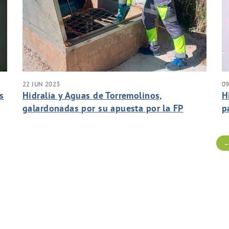
22 JUN 2023
09
as
Hidralia y Aguas de Torremolinos,
H
galardonadas por su apuesta por la FP
p
Dual, un modelo que garantiza una
A
empleabilidad del 86% al alumnado
a
←
s