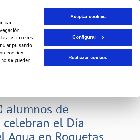
idad
Ayuda
Contáctanos
Aceptar cookies
icidad
Área de clientes
 compromisos
avegación.
Configurar
das las cookies
anular pulsando
EMPLEO
INCIDENCIAS
las cookies
Comunica anomalías o posibles
Rechazar cookies
o no se pueden
fraudes
liente)
o
Reclamaciones
0 alumnos de
 celebran el Día
l Agua en Roquetas