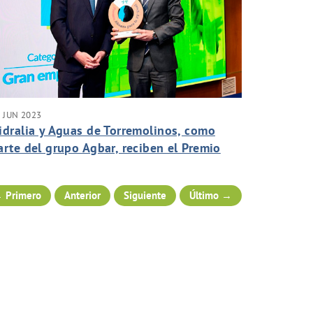
 JUN 2023
idralia y Aguas de Torremolinos, como
arte del grupo Agbar, reciben el Premio
lianza para la FP Dual por su contribución
 la empleabilidad de los jóvenes en el
 Primero
Anterior
Siguiente
Último →
ector del agua