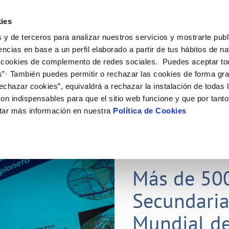
ES
Actual
ies
 y de terceros para analizar nuestros servicios y mostrarte publ
Tu Servicio
Tu Agua
Conócenos
Nuestros
encias en base a un perfil elaborado a partir de tus hábitos de n
 cookies de complemento de redes sociales. Puedes aceptar to
s”· También puedes permitir o rechazar las cookies de forma gr
N AL CLIENTE
D
Y CUMPLIMIENTO
NTRATOS
COMPROMISO DE SERVICIO
CUIDADOS DEL AGUA
CONTRATACIÓN
MODIFICACIÓN DE DATOS
echazar cookies”, equivaldrá a rechazar la instalación de todas 
AS DE GESTIÓN Y CERTIFICADOS
 de contacto
calidad del agua
bio de titular
Carta de compromisos
Consejos de ahorro
Licitaciones en curso
Actualizar datos bancarios
on indispensables para que el sitio web funcione y que por tant
via
a de suministro
Customer Counsel (Defensa del c
Medidas contra la sequía
Actualizar datos de domicili
tar más información en nuestra
Política de Cookies
s de videointerpretación en LSE
a de suministro
Normativa del servicio
Actualizar datos personales
obras y afectaciones
icitud de Acometida
Programa CONTIGO
ación de fuga interior
umentación contratación
25 MAR 2026
tación e impresos
orme obras
Más de 50
Secundaria
VER TODAS LAS GESTIONES
Mundial de