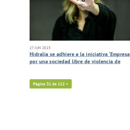
27 JUN 2023
Hidralia se adhiere a la iniciativa ‘Empres
por una sociedad libre de violencia de
género’
Página 31 de 112