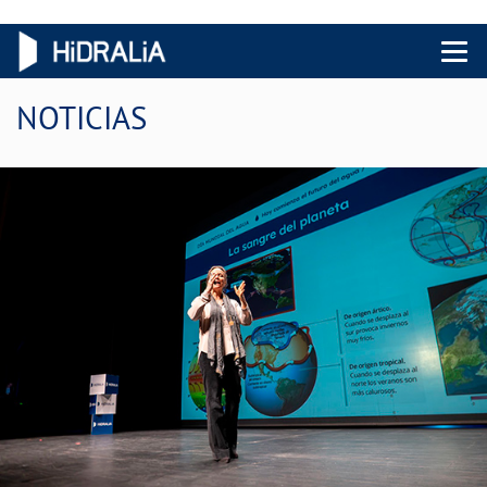
Menu 
NOTICIAS