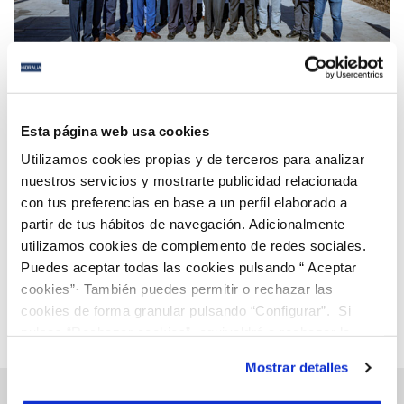
25 FEB 2026
Hidralia participa en la exposición divulgativa
Esta página web usa cookies
sobre el ciclo integral del agua en Granada
Utilizamos cookies propias y de terceros para analizar
nuestros servicios y mostrarte publicidad relacionada
con tus preferencias en base a un perfil elaborado a
Anterior
Siguiente
partir de tus hábitos de navegación. Adicionalmente
utilizamos cookies de complemento de redes sociales.
Puedes aceptar todas las cookies pulsando “ Aceptar
Página 5 de 112
cookies”· También puedes permitir o rechazar las
cookies de forma granular pulsando “Configurar”. Si
pulsas “Rechazar cookies”, equivaldrá a rechazar la
instalación de todas las cookies salvo las necesarias que
Mostrar detalles
son indispensables para que el sitio web funcione y que
por tanto no se pueden desactivar. Puedes consultar