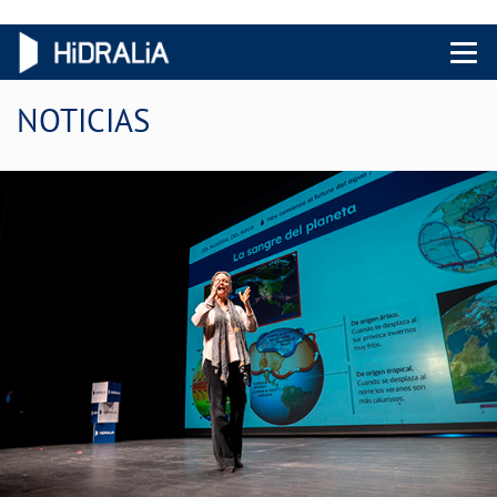
Menu 
NOTICIAS