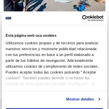
16 ENE 2026
Hidralia impulsa la innovación en la gestión del
Esta página web usa cookies
agua con jornadas técnicas sobre rehabilitación
Utilizamos cookies propias y de terceros para analizar
sin zanja en Sevilla y Granada
nuestros servicios y mostrarte publicidad relacionada
con tus preferencias en base a un perfil elaborado a
Anterior
Siguiente
partir de tus hábitos de navegación. Adicionalmente
utilizamos cookies de complemento de redes sociales.
Puedes aceptar todas las cookies pulsando “ Aceptar
Página 6 de 112
cookies”· También puedes permitir o rechazar las
cookies de forma granular pulsando “Configurar”. Si
pulsas “Rechazar cookies”, equivaldrá a rechazar la
instalación de todas las cookies salvo las necesarias que
Mostrar detalles
son indispensables para que el sitio web funcione y que
por tanto no se pueden desactivar. Puedes consultar