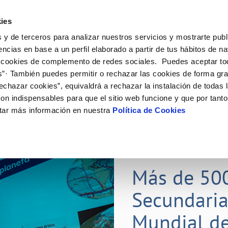
ES
Actual
ies
 y de terceros para analizar nuestros servicios y mostrarte publ
Tu Servicio
Tu Agua
Conócenos
Nuestros
encias en base a un perfil elaborado a partir de tus hábitos de n
 cookies de complemento de redes sociales. Puedes aceptar to
s”· También puedes permitir o rechazar las cookies de forma gr
N AL CLIENTE
D
Y CUMPLIMIENTO
NTRATOS
COMPROMISO DE SERVICIO
CUIDADOS DEL AGUA
CONTRATACIÓN
MODIFICACIÓN DE DATOS
echazar cookies”, equivaldrá a rechazar la instalación de todas 
AS DE GESTIÓN Y CERTIFICADOS
 de contacto
calidad del agua
bio de titular
Carta de compromisos
Consejos de ahorro
Licitaciones en curso
Actualizar datos bancarios
on indispensables para que el sitio web funcione y que por tant
via
a de suministro
Customer Counsel (Defensa del c
Medidas contra la sequía
Actualizar datos de domicili
tar más información en nuestra
Política de Cookies
s de videointerpretación en LSE
a de suministro
Normativa del servicio
Actualizar datos personales
obras y afectaciones
icitud de Acometida
Programa CONTIGO
ación de fuga interior
umentación contratación
25 MAR 2026
tación e impresos
orme obras
Más de 50
Secundaria
VER TODAS LAS GESTIONES
Mundial de