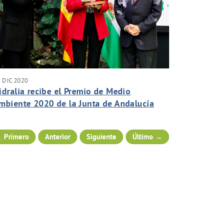
 DIC 2020
idralia recibe el Premio de Medio
mbiente 2020 de la Junta de Andalucía
or su lucha contra el Cambio Climático
 Primero
Anterior
Siguiente
Último →