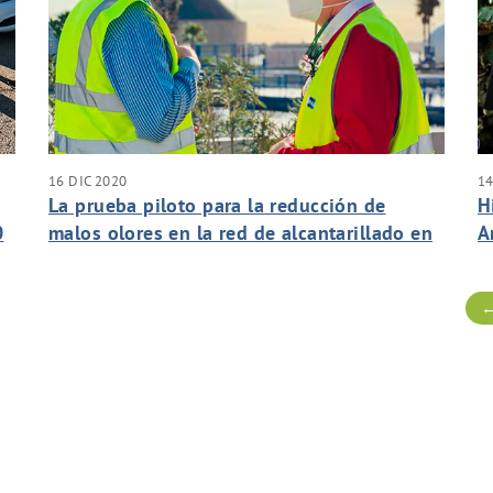
16 DIC 2020
14
La prueba piloto para la reducción de
H
0
malos olores en la red de alcantarillado en
A
Roquetas de Mar alcanza un 75% de
p
efectividad
←