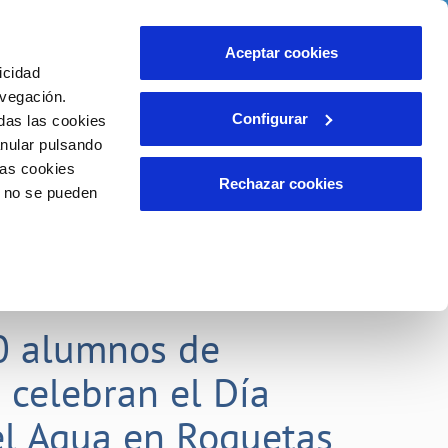
idad
Ayuda
Contáctanos
Aceptar cookies
icidad
Área de clientes
 compromisos
avegación.
Configurar
das las cookies
anular pulsando
EMPLEO
INCIDENCIAS
las cookies
Comunica anomalías o posibles
Rechazar cookies
o no se pueden
fraudes
liente)
o
Reclamaciones
0 alumnos de
 celebran el Día
l Agua en Roquetas