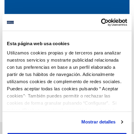
15 NOV 2023
Marbella amplía las medidas urgentes de ahorro
Esta página web usa cookies
de agua potable ante la situación de excepcional
Utilizamos cookies propias y de terceros para analizar
sequía
nuestros servicios y mostrarte publicidad relacionada
con tus preferencias en base a un perfil elaborado a
Anterior
Siguiente
partir de tus hábitos de navegación. Adicionalmente
utilizamos cookies de complemento de redes sociales.
Puedes aceptar todas las cookies pulsando “ Aceptar
Página 27 de 112
cookies”· También puedes permitir o rechazar las
cookies de forma granular pulsando “Configurar”. Si
pulsas “Rechazar cookies”, equivaldrá a rechazar la
instalación de todas las cookies salvo las necesarias que
Mostrar detalles
son indispensables para que el sitio web funcione y que
por tanto no se pueden desactivar. Puedes consultar