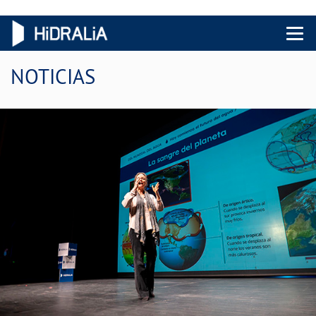
Menu 
NOTICIAS