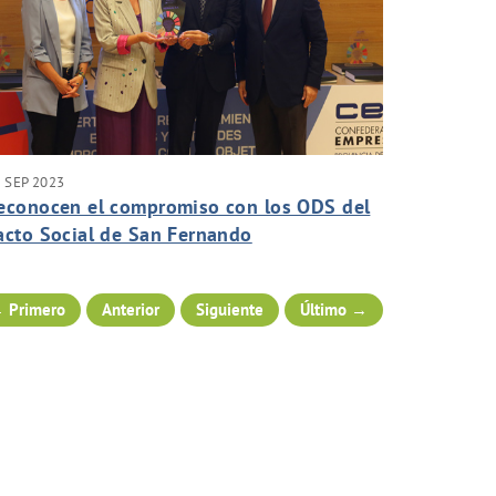
 SEP 2023
econocen el compromiso con los ODS del
acto Social de San Fernando
 Primero
Anterior
Siguiente
Último →