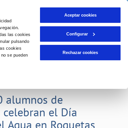
idad
Ayuda
Contáctanos
Aceptar cookies
icidad
Área de clientes
 compromisos
avegación.
Configurar
das las cookies
anular pulsando
EMPLEO
INCIDENCIAS
las cookies
Comunica anomalías o posibles
Rechazar cookies
o no se pueden
fraudes
liente)
o
Reclamaciones
0 alumnos de
 celebran el Día
l Agua en Roquetas