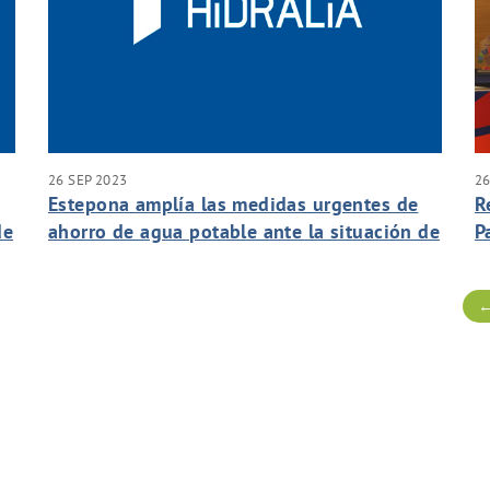
26 SEP 2023
26
Estepona amplía las medidas urgentes de
R
de
ahorro de agua potable ante la situación de
P
excepcional sequía
←