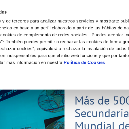
ES
Actual
ies
 y de terceros para analizar nuestros servicios y mostrarte publ
Tu Servicio
Tu Agua
Conócenos
Nuestros
encias en base a un perfil elaborado a partir de tus hábitos de n
 cookies de complemento de redes sociales. Puedes aceptar to
s”· También puedes permitir o rechazar las cookies de forma gr
N AL CLIENTE
D
Y CUMPLIMIENTO
NTRATOS
COMPROMISO DE SERVICIO
CUIDADOS DEL AGUA
CONTRATACIÓN
MODIFICACIÓN DE DATOS
echazar cookies”, equivaldrá a rechazar la instalación de todas 
AS DE GESTIÓN Y CERTIFICADOS
 de contacto
calidad del agua
bio de titular
Carta de compromisos
Consejos de ahorro
Licitaciones en curso
Actualizar datos bancarios
on indispensables para que el sitio web funcione y que por tant
via
a de suministro
Customer Counsel (Defensa del c
Medidas contra la sequía
Actualizar datos de domicili
tar más información en nuestra
Política de Cookies
s de videointerpretación en LSE
a de suministro
Normativa del servicio
Actualizar datos personales
obras y afectaciones
icitud de Acometida
Programa CONTIGO
ación de fuga interior
umentación contratación
25 MAR 2026
tación e impresos
orme obras
Más de 50
Secundaria
VER TODAS LAS GESTIONES
Mundial de