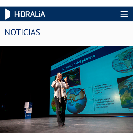
Menu 
NOTICIAS