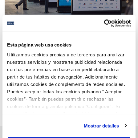
19 NOV 2025
ASA Andalucía celebra 40 años de compromiso con
Esta página web usa cookies
el agua con una exposición itinerante por las ocho
Utilizamos cookies propias y de terceros para analizar
provincias
nuestros servicios y mostrarte publicidad relacionada
con tus preferencias en base a un perfil elaborado a
Anterior
Siguiente
partir de tus hábitos de navegación. Adicionalmente
utilizamos cookies de complemento de redes sociales.
Puedes aceptar todas las cookies pulsando “ Aceptar
Página 8 de 112
cookies”· También puedes permitir o rechazar las
cookies de forma granular pulsando “Configurar”. Si
pulsas “Rechazar cookies”, equivaldrá a rechazar la
instalación de todas las cookies salvo las necesarias que
Mostrar detalles
son indispensables para que el sitio web funcione y que
por tanto no se pueden desactivar. Puedes consultar