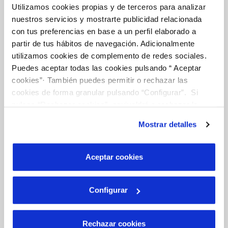
Utilizamos cookies propias y de terceros para analizar
nuestros servicios y mostrarte publicidad relacionada
con tus preferencias en base a un perfil elaborado a
Tu Servicio
partir de tus hábitos de navegación. Adicionalmente
utilizamos cookies de complemento de redes sociales.
Puedes aceptar todas las cookies pulsando “ Aceptar
FACTURAS Y PRECIOS
cookies”· También puedes permitir o rechazar las
ATENCIÓN AL CLIENTE
cookies de forma granular pulsando “Configurar”. Si
pulsas “Rechazar cookies”, equivaldrá a rechazar la
COMPROMISO DE SERVICIO
instalación de todas las cookies salvo las necesarias que
Mostrar detalles
son indispensables para que el sitio web funcione y que
por tanto no se pueden desactivar. Puedes consultar
Tu Agua
más información en nuestra
Política de Cookies
Aceptar cookies
NUESTRO PAPEL EN EL CICLO URBANO
Configurar
CALIDAD
CUIDADOS DEL AGUA
Rechazar cookies