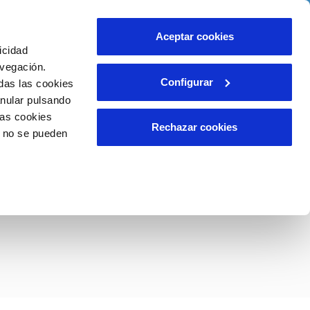
idad
Ayuda
Contáctanos
Aceptar cookies
icidad
Área de clientes
 compromisos
avegación.
Configurar
das las cookies
anular pulsando
EMPLEO
INCIDENCIAS
las cookies
Comunica anomalías o posibles
Rechazar cookies
o no se pueden
fraudes
liente)
o
Reclamaciones