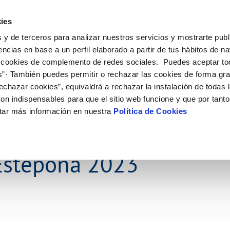
ES
EN
Actual
ies
 y de terceros para analizar nuestros servicios y mostrarte publ
Tu Servicio
Tu Agua
Conócenos
Nuestros
encias en base a un perfil elaborado a partir de tus hábitos de n
 cookies de complemento de redes sociales. Puedes aceptar to
s”· También puedes permitir o rechazar las cookies de forma gr
N AL CLIENTE
D
Y CUMPLIMIENTO
NTRATOS
COMPROMISO DE SERVICIO
CUIDADOS DEL AGUA
CONTRATACIÓN
MODIFICACIÓN DE DATOS
echazar cookies”, equivaldrá a rechazar la instalación de todas 
AS DE GESTIÓN Y CERTIFICADOS
 de contacto
calidad del agua
bio de titular
Carta de compromisos
Consejos de ahorro
Licitaciones en curso
Actualizar datos bancarios
on indispensables para que el sitio web funcione y que por tant
via
a de suministro
Customer Counsel (Defensa del c
Medidas contra la sequía
Actualizar datos de domicili
tar más información en nuestra
Política de Cookies
s de videointerpretación en LSE
a de suministro
Normativa del servicio
Actualizar datos personales
obras y afectaciones
icitud de Acometida
Programa CONTIGO
ación de fuga interior
umentación contratación
Estepona 2023
tación e impresos
orme obras
VER TODAS LAS GESTIONES