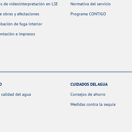
os de videointerpretación en LSE
Normativa del servicio
 obras y afectaciones
Programa CONTIGO
ación de fuga interior
ntación e impresos
D
CUIDADOS DEL AGUA
 calidad del agua
Consejos de ahorro
Medidas contra la sequía