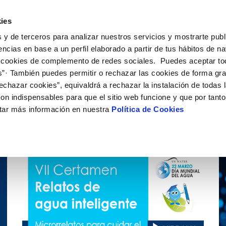
ES
EN
Actual
ies
 y de terceros para analizar nuestros servicios y mostrarte publ
Tu Servicio
Tu Agua
Conócenos
Nuestros
encias en base a un perfil elaborado a partir de tus hábitos de n
 cookies de complemento de redes sociales. Puedes aceptar to
s”· También puedes permitir o rechazar las cookies de forma gr
N AL CLIENTE
D
Y CUMPLIMIENTO
NTRATOS
COMPROMISO DE SERVICIO
CUIDADOS DEL AGUA
CONTRATACIÓN
MODIFICACIÓN DE DATOS
echazar cookies”, equivaldrá a rechazar la instalación de todas 
AS DE GESTIÓN Y CERTIFICADOS
 de contacto
calidad del agua
bio de titular
Carta de compromisos
Consejos de ahorro
Licitaciones en curso
Actualizar datos bancarios
on indispensables para que el sitio web funcione y que por tant
via
a de suministro
Customer Counsel (Defensa del c
Medidas contra la sequía
Actualizar datos de domicili
tar más información en nuestra
Política de Cookies
s de videointerpretación en LSE
a de suministro
Normativa del servicio
Actualizar datos personales
obras y afectaciones
icitud de Acometida
Programa CONTIGO
ación de fuga interior
umentación contratación
tación e impresos
orme obras
VER TODAS LAS GESTIONES