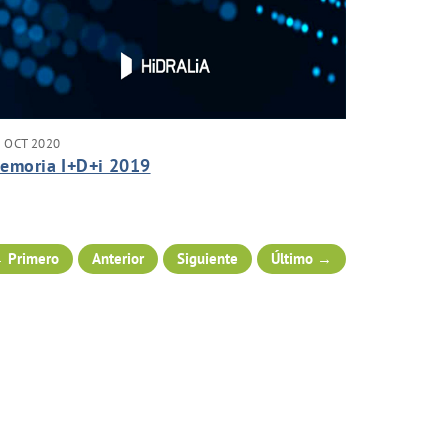
 OCT 2020
emoria I+D+i 2019
 Primero
Anterior
Siguiente
Último →