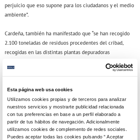
perjuicio que eso supone para los ciudadanos y el medio
ambiente”.
Cardeña, también ha manifestado que “se han recogido
2.100 toneladas de residuos procedentes del cribad,
recogidas en las distintas plantas depuradoras
gestionadas por Acosol, S.A. durante 2018, siendo las
toallitas el principal desecho. El problema de las mismas
es que además de generar un coste para los usuarios y
un mal funcionamiento del servicio, supone un grave
Esta página web usa cookies
daño al medio ambiente de la ciudad. Ya hemos
Utilizamos cookies propias y de terceros para analizar
nuestros servicios y mostrarte publicidad relacionada
trabajado conjuntamente con Hidralia en este tipo de
con tus preferencias en base a un perfil elaborado a
campañas, ahora queremos centrarnos en transmitir este
partir de tus hábitos de navegación. Adicionalmente
mensaje de manera muy visual y para ello utilizaremos
utilizamos cookies de complemento de redes sociales.
como plataforma las redes sociales, además de la
Puedes aceptar todas las cookies pulsando “ Aceptar