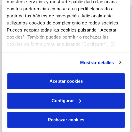
nuestros servicios y mostrarte publicidad relacionada
con tus preferencias en base a un perfil elaborado a
partir de tus hábitos de navegación. Adicionalmente
utilizamos cookies de complemento de redes sociales.
Puedes aceptar todas las cookies pulsando “ Aceptar
Gestiones Online
cookies”· También puedes permitir o rechazar las
cookies de forma granular pulsando “Configurar”. Si
pulsas “Rechazar cookies”, equivaldrá a rechazar la
FACTURAS, PAGOS Y CONSUMOS
instalación de todas las cookies salvo las necesarias que
CONTRATOS
Mostrar detalles
son indispensables para que el sitio web funcione y que
MODIFICACIÓN DE DATOS
por tanto no se pueden desactivar. Puedes consultar
más información en nuestra
Política de Cookies
Aceptar cookies
INCIDENCIAS
Configurar
TODAS LAS GESTIONES
OTRAS GESTIONES
Rechazar cookies