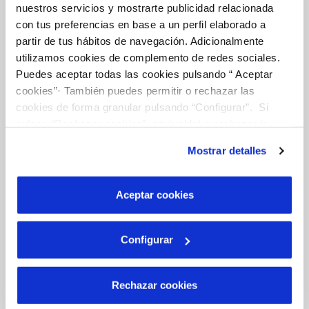
nuestros servicios y mostrarte publicidad relacionada
Tu Servicio
con tus preferencias en base a un perfil elaborado a
partir de tus hábitos de navegación. Adicionalmente
utilizamos cookies de complemento de redes sociales.
FACTURAS Y PRECIOS
Puedes aceptar todas las cookies pulsando “ Aceptar
ATENCIÓN AL CLIENTE
cookies”· También puedes permitir o rechazar las
cookies de forma granular pulsando “Configurar”. Si
COMPROMISO DE SERVICIO
pulsas “Rechazar cookies”, equivaldrá a rechazar la
instalación de todas las cookies salvo las necesarias que
Mostrar detalles
son indispensables para que el sitio web funcione y que
Tu Agua
por tanto no se pueden desactivar. Puedes consultar
más información en nuestra
Política de Cookies
Aceptar cookies
NUESTRO PAPEL EN EL CICLO URBANO
Configurar
CALIDAD
CUIDADOS DEL AGUA
Rechazar cookies