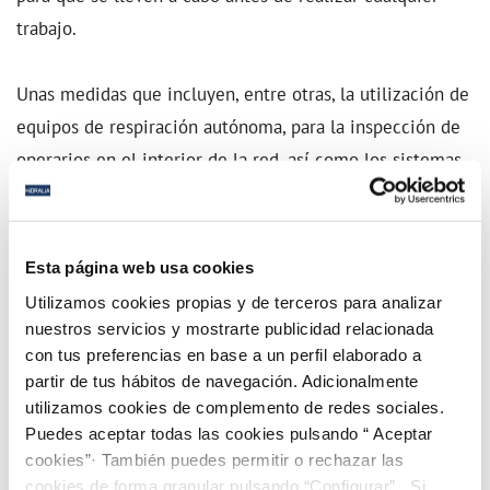
trabajo.
Unas medidas que incluyen, entre otras, la utilización de
equipos de respiración autónoma, para la inspección de
operarios en el interior de la red, así como los sistemas
que garantizan los rescates, en caso de que surja
cualquier imprevisto.
Esta página web usa cookies
El concejal ha aprovechado esta visita para agradecer a
Utilizamos cookies propias y de terceros para analizar
la plantilla de Hidralia la labor diaria que realiza para el
nuestros servicios y mostrarte publicidad relacionada
mantenimiento de la red de alcantarillado, así como su
con tus preferencias en base a un perfil elaborado a
partir de tus hábitos de navegación. Adicionalmente
profesionalidad y su rápida actuación cada vez que
utilizamos cookies de complemento de redes sociales.
ocurre cualquier tipo de incidencia en el municipio.
Puedes aceptar todas las cookies pulsando “ Aceptar
cookies”· También puedes permitir o rechazar las
Hace tan solo unas semanas el Ayuntamiento firmaba con
cookies de forma granular pulsando “Configurar”. Si