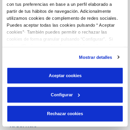
con tus preferencias en base a un perfil elaborado a
partir de tus hábitos de navegación. Adicionalmente
utilizamos cookies de complemento de redes sociales.
Gestiones Online
Puedes aceptar todas las cookies pulsando “ Aceptar
cookies”· También puedes permitir o rechazar las
cookies de forma granular pulsando “Configurar”. Si
FACTURAS, PAGOS Y CONSUMOS
pulsas “Rechazar cookies”, equivaldrá a rechazar la
CONTRATOS
instalación de todas las cookies salvo las necesarias que
Mostrar detalles
son indispensables para que el sitio web funcione y que
MODIFICACIÓN DE DATOS
por tanto no se pueden desactivar. Puedes consultar
INCIDENCIAS
más información en nuestra
Política de Cookies
Aceptar cookies
TODAS LAS GESTIONES
Configurar
OTRAS GESTIONES
Rechazar cookies
Tu Servicio