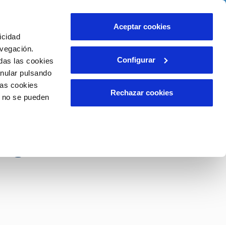
idad
Ayuda
Contáctanos
Aceptar cookies
icidad
Área de clientes
 compromisos
avegación.
Configurar
das las cookies
anular pulsando
EMPLEO
INCIDENCIAS
las cookies
Comunica anomalías o posibles
Rechazar cookies
o no se pueden
fraudes
liente)
o
eforma del centro
Reclamaciones
a gestión