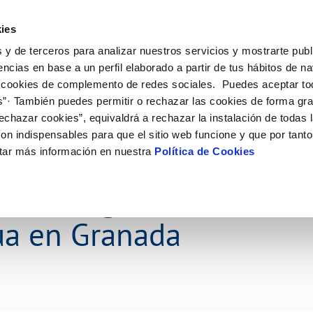
ES
Actual
ies
 y de terceros para analizar nuestros servicios y mostrarte publ
Tu Servicio
Tu Agua
Conócenos
Nuestros
encias en base a un perfil elaborado a partir de tus hábitos de n
 cookies de complemento de redes sociales. Puedes aceptar to
s”· También puedes permitir o rechazar las cookies de forma gr
N AL CLIENTE
D
Y CUMPLIMIENTO
NTRATOS
COMPROMISO DE SERVICIO
CUIDADOS DEL AGUA
CONTRATACIÓN
MODIFICACIÓN DE DATOS
echazar cookies”, equivaldrá a rechazar la instalación de todas 
AS DE GESTIÓN Y CERTIFICADOS
 de contacto
calidad del agua
bio de titular
Carta de compromisos
Consejos de ahorro
Licitaciones en curso
Actualizar datos bancarios
on indispensables para que el sitio web funcione y que por tant
via
a de suministro
Customer Counsel (Defensa del c
Medidas contra la sequía
Actualizar datos de domicili
tar más información en nuestra
Política de Cookies
ncan las obras para la r
s de videointerpretación en LSE
a de suministro
Normativa del servicio
Actualizar datos personales
obras y afectaciones
icitud de Acometida
Programa CONTIGO
 investigar en torno a l
ación de fuga interior
umentación contratación
ua en Granada
tación e impresos
orme obras
VER TODAS LAS GESTIONES