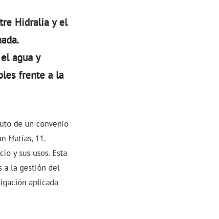
re Hidralia y el
nada.
 el agua y
les frente a la
ruto de un convenio
an Matías, 11.
io y sus usos. Esta
 a la gestión del
tigación aplicada