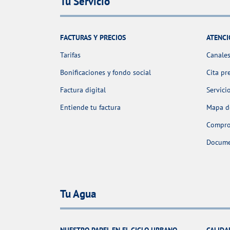
Tu Servicio
FACTURAS Y PRECIOS
ATENCI
Tarifas
Canales
Bonificaciones y fondo social
Cita pr
Factura digital
Servici
Entiende tu factura
Mapa de
Comprob
Docume
Tu Agua
NUESTRO PAPEL EN EL CICLO URBANO
CALIDA