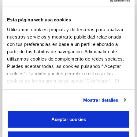
MODIFICACIÓN DE DATOS
INCIDENCIAS
Esta página web usa cookies
Utilizamos cookies propias y de terceros para analizar
nuestros servicios y mostrarte publicidad relacionada
TODAS LAS GESTIONES
con tus preferencias en base a un perfil elaborado a
OTRAS GESTIONES
partir de tus hábitos de navegación. Adicionalmente
utilizamos cookies de complemento de redes sociales.
Puedes aceptar todas las cookies pulsando “ Aceptar
Tu Servicio
cookies”· También puedes permitir o rechazar las
cookies de forma granular pulsando “Configurar”. Si
pulsas “Rechazar cookies”, equivaldrá a rechazar la
instalación de todas las cookies salvo las necesarias que
FACTURAS Y PRECIOS
Mostrar detalles
son indispensables para que el sitio web funcione y que
ATENCIÓN AL CLIENTE
por tanto no se pueden desactivar. Puedes consultar
COMPROMISO DE SERVICIO
más información en nuestra
Política de Cookies
Aceptar cookies