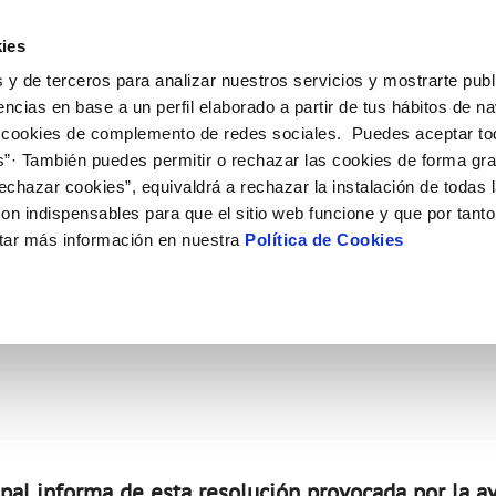
ES
Actual
ies
 y de terceros para analizar nuestros servicios y mostrarte publ
Tu Servicio
Tu Agua
Conócenos
Nuestros
encias en base a un perfil elaborado a partir de tus hábitos de n
 cookies de complemento de redes sociales. Puedes aceptar to
s”· También puedes permitir o rechazar las cookies de forma gr
N AL CLIENTE
D
Y CUMPLIMIENTO
NTRATOS
COMPROMISO DE SERVICIO
CUIDADOS DEL AGUA
CONTRATACIÓN
MODIFICACIÓN DE DATOS
echazar cookies”, equivaldrá a rechazar la instalación de todas 
AS DE GESTIÓN Y CERTIFICADOS
 de contacto
calidad del agua
bio de titular
Carta de compromisos
Consejos de ahorro
Licitaciones en curso
Actualizar datos bancarios
on indispensables para que el sitio web funcione y que por tant
via
a de suministro
Customer Counsel (Defensa del c
Medidas contra la sequía
Actualizar datos de domicili
tar más información en nuestra
Política de Cookies
untamiento de Roqueta
s de videointerpretación en LSE
a de suministro
Normativa del servicio
Actualizar datos personales
obras y afectaciones
icitud de Acometida
Programa CONTIGO
ación de fuga interior
umentación contratación
tación e impresos
orme obras
VER TODAS LAS GESTIONES
al informa de esta resolución provocada por la av