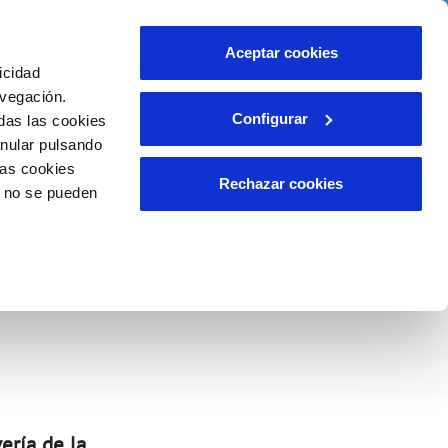
idad
Ayuda
Contáctanos
Aceptar cookies
icidad
Área de clientes
 compromisos
avegación.
Configurar
das las cookies
anular pulsando
EMPLEO
INCIDENCIAS
las cookies
Comunica anomalías o posibles
Rechazar cookies
o no se pueden
fraudes
liente)
o
s sobre agua no
Reclamaciones
ería de la