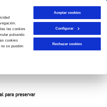
idad
Ayuda
Contáctanos
Aceptar cookies
icidad
Área de clientes
 compromisos
avegación.
Configurar
das las cookies
anular pulsando
EMPLEO
INCIDENCIAS
las cookies
Comunica anomalías o posibles
Rechazar cookies
o no se pueden
fraudes
liente)
o
 sequía
Reclamaciones
al para preservar