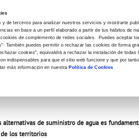
ES
Actual
ies
 y de terceros para analizar nuestros servicios y mostrarte publ
Tu Servicio
Tu Agua
Conócenos
Nuestros
encias en base a un perfil elaborado a partir de tus hábitos de n
 cookies de complemento de redes sociales. Puedes aceptar to
s”· También puedes permitir o rechazar las cookies de forma gr
N AL CLIENTE
D
Y CUMPLIMIENTO
NTRATOS
COMPROMISO DE SERVICIO
CUIDADOS DEL AGUA
CONTRATACIÓN
MODIFICACIÓN DE DATOS
echazar cookies”, equivaldrá a rechazar la instalación de todas 
AS DE GESTIÓN Y CERTIFICADOS
 de contacto
calidad del agua
bio de titular
Carta de compromisos
Consejos de ahorro
Licitaciones en curso
Actualizar datos bancarios
on indispensables para que el sitio web funcione y que por tant
via
a de suministro
Customer Counsel (Defensa del c
Medidas contra la sequía
Actualizar datos de domicili
tar más información en nuestra
Política de Cookies
ra ante el desafío de la
s de videointerpretación en LSE
a de suministro
Normativa del servicio
Actualizar datos personales
obras y afectaciones
icitud de Acometida
Programa CONTIGO
ación de fuga interior
umentación contratación
tación e impresos
orme obras
VER TODAS LAS GESTIONES
s alternativas de suministro de agua es fundament
de los territorios