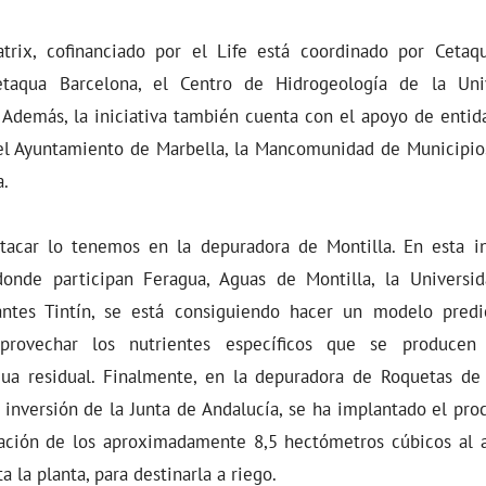
trix, cofinanciado por el Life está coordinado por Cetaq
etaqua Barcelona, el Centro de Hidrogeología de la Un
 Además, la iniciativa también cuenta con el apoyo de entid
 el Ayuntamiento de Marbella, la Mancomunidad de Municipios
a.
acar lo tenemos en la depuradora de Montilla. En esta ins
 donde participan Feragua, Aguas de Montilla, la Universi
tes Tintín, se está consiguiendo hacer un modelo predi
provechar los nutrientes específicos que se produce
ua residual. Finalmente, en la depuradora de Roquetas de
la inversión de la Junta de Andalucía, se ha implantado el proc
ización de los aproximadamente 8,5 hectómetros cúbicos al 
 la planta, para destinarla a riego.