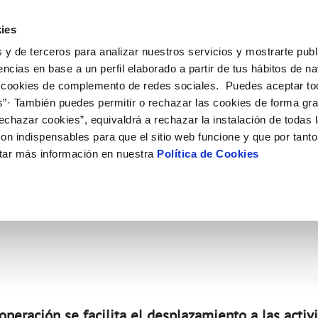
ES
Actual
ies
 y de terceros para analizar nuestros servicios y mostrarte publ
Tu Servicio
Tu Agua
Conócenos
Nuestros
encias en base a un perfil elaborado a partir de tus hábitos de n
 cookies de complemento de redes sociales. Puedes aceptar to
s”· También puedes permitir o rechazar las cookies de forma gr
N AL CLIENTE
D
Y CUMPLIMIENTO
NTRATOS
COMPROMISO DE SERVICIO
CUIDADOS DEL AGUA
CONTRATACIÓN
MODIFICACIÓN DE DATOS
echazar cookies”, equivaldrá a rechazar la instalación de todas 
AS DE GESTIÓN Y CERTIFICADOS
 de contacto
calidad del agua
bio de titular
Carta de compromisos
Consejos de ahorro
Licitaciones en curso
Actualizar datos bancarios
on indispensables para que el sitio web funcione y que por tant
via
a de suministro
Customer Counsel (Defensa del c
Medidas contra la sequía
Actualizar datos de domicili
tar más información en nuestra
Política de Cookies
 su compromiso con Aut
s de videointerpretación en LSE
a de suministro
Normativa del servicio
Actualizar datos personales
obras y afectaciones
icitud de Acometida
Programa CONTIGO
o de colaboración con e
ación de fuga interior
umentación contratación
tación e impresos
orme obras
VER TODAS LAS GESTIONES
operación se facilita el desplazamiento a las activ