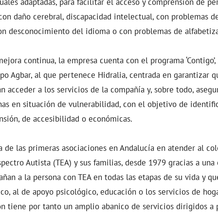
suales adaptadas, para facilitar el acceso y comprensión de pe
 con daño cerebral, discapacidad intelectual, con problemas d
on desconocimiento del idioma o con problemas de alfabetiza
ejora continua, la empresa cuenta con el programa ‘Contigo’, 
po Agbar, al que pertenece Hidralia, centrada en garantizar qu
n acceder a los servicios de la compañía y, sobre todo, aseg
as en situación de vulnerabilidad, con el objetivo de identific
nsión, de accesibilidad o económicas.
 de las primeras asociaciones en Andalucía en atender al co
spectro Autista (TEA) y sus familias, desde 1979 gracias a una
ñan a la persona con TEA en todas las etapas de su vida y qu
ico, al de apoyo psicológico, educación o los servicios de ho
ón tiene por tanto un amplio abanico de servicios dirigidos a 