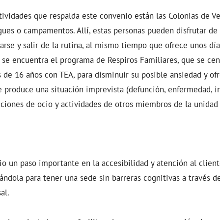
ctividades que respalda este convenio están las Colonias de V
gues o campamentos. Allí, estas personas pueden disfrutar de
jarse y salir de la rutina, al mismo tiempo que ofrece unos dí
n se encuentra el programa de Respiros Familiares, que se cent
de 16 años con TEA, para disminuir su posible ansiedad y ofr
e produce una situación imprevista (defunción, enfermedad, i
iones de ocio y actividades de otros miembros de la unidad 
io un paso importante en la accesibilidad y atención al client
ndola para tener una sede sin barreras cognitivas a través d
al.