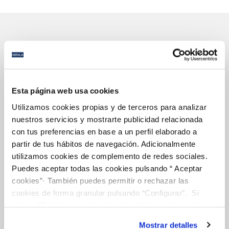
Gestiones Online
Esta página web usa cookies
FACTURAS, PAGOS Y CONSUMOS
Utilizamos cookies propias y de terceros para analizar
CONTRATOS
nuestros servicios y mostrarte publicidad relacionada
MODIFICACIÓN DE DATOS
con tus preferencias en base a un perfil elaborado a
partir de tus hábitos de navegación. Adicionalmente
INCIDENCIAS
utilizamos cookies de complemento de redes sociales.
Puedes aceptar todas las cookies pulsando “ Aceptar
TODAS LAS GESTIONES
cookies”· También puedes permitir o rechazar las
cookies de forma granular pulsando “Configurar”. Si
OTRAS GESTIONES
pulsas “Rechazar cookies”, equivaldrá a rechazar la
instalación de todas las cookies salvo las necesarias que
Mostrar detalles