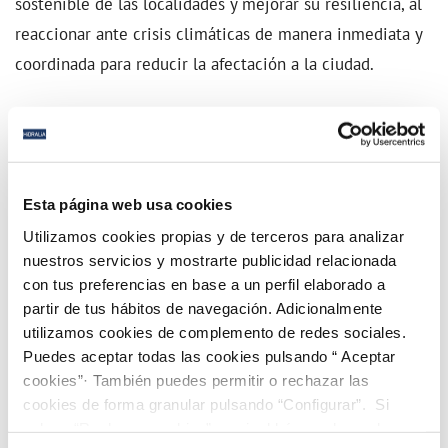
sostenible de las localidades y mejorar su resiliencia, al
reaccionar ante crisis climáticas de manera inmediata y
coordinada para reducir la afectación a la ciudad.
A ello hay que sumar su Plataforma de Inteligencia
Ambiental, una innovadora herramienta que facilita el
conocimiento de un amplio catálogo de indicadores
Esta página web usa cookies
ecosistémicos en el ámbito municipal (incremento de
Utilizamos cookies propias y de terceros para analizar
emisiones, ocupación de suelo, temperatura, índice de
nuestros servicios y mostrarte publicidad relacionada
humedad del suelo, cobertura verde del municipio,
con tus preferencias en base a un perfil elaborado a
número de árboles, densidad de población, calidad del
partir de tus hábitos de navegación. Adicionalmente
aire, contaminación lumínica, evolución de la línea de
utilizamos cookies de complemento de redes sociales.
Puedes aceptar todas las cookies pulsando “ Aceptar
costa, etc.), de forma que se puedan tomar decisiones,
cookies”· También puedes permitir o rechazar las
así como estrategias que permitan a los municipios
cookies de forma granular pulsando “Configurar”. Si
avanzar en su sostenibilidad.
pulsas “Rechazar cookies”, equivaldrá a rechazar la