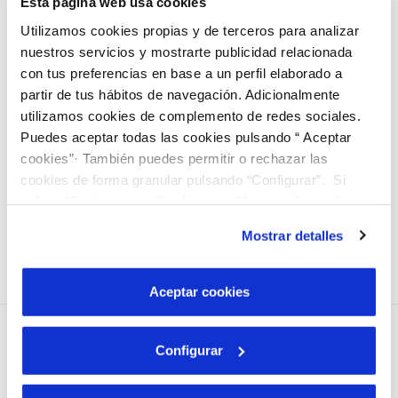
Esta página web usa cookies
Utilizamos cookies propias y de terceros para analizar
Asimismo, Muñoz ha recordado que el compromiso
nuestros servicios y mostrarte publicidad relacionada
social de la empresa se extiende a otras medidas como
con tus preferencias en base a un perfil elaborado a
partir de tus hábitos de navegación. Adicionalmente
las tarifas bonificadas para colectivos vulnerables, el
utilizamos cookies de complemento de redes sociales.
Fondo Social para ayudar al pago de recibos o su
Puedes aceptar todas las cookies pulsando “ Aceptar
colaboración en programas municipales dirigidos a
cookies”· También puedes permitir o rechazar las
menores en riesgo de exclusión, como los campamentos
cookies de forma granular pulsando “Configurar”. Si
pulsas “Rechazar cookies”, equivaldrá a rechazar la
de verano, entre otras actuaciones desarrolladas a lo
instalación de todas las cookies salvo las necesarias que
largo del año.
Mostrar detalles
son indispensables para que el sitio web funcione y que
por tanto no se pueden desactivar. Puedes consultar
más información en nuestra
Política de Cookies
Aceptar cookies
Configurar