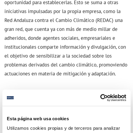
oportunidad para establecerlas. Esto se suma a otras
iniciativas impulsadas por la propia empresa, como la
Red Andaluza contra el Cambio Climático (REDAC) una
gran red, que cuenta ya con más de medio millar de
adheridos, donde agentes sociales, empresariales e
institucionales comparte información y divulgación, con
el objetivo de sensibilizar a la sociedad sobre los
problemas derivados del cambio climático, promoviendo
actuaciones en materia de mitigación y adaptación.
El Desarrollo Sostenible es la base principal sobre la que
se articula la estrategia de gestión de la empresa y, de
forma directa o indirecta, Hidralia contribuye a la
consecución de prácticamente los 17 ODS. La estrategia
Esta página web usa cookies
empresarial a medio plazo se focaliza especialmente
Utilizamos cookies propias y de terceros para analizar