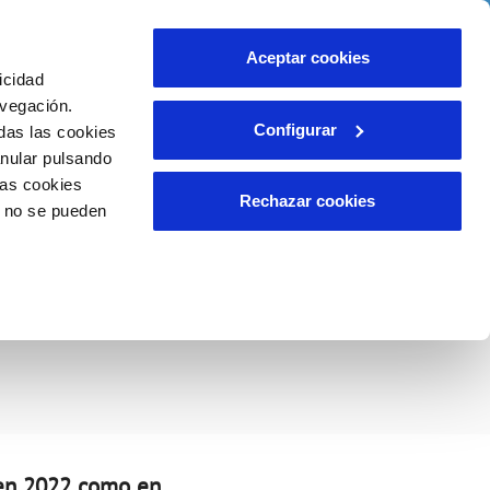
idad
Ayuda
Contáctanos
Aceptar cookies
icidad
Área de clientes
 compromisos
avegación.
Configurar
das las cookies
anular pulsando
EMPLEO
INCIDENCIAS
las cookies
Comunica anomalías o posibles
Rechazar cookies
o no se pueden
fraudes
liente)
o
s de San Fernando
Reclamaciones
 en 2022 como en