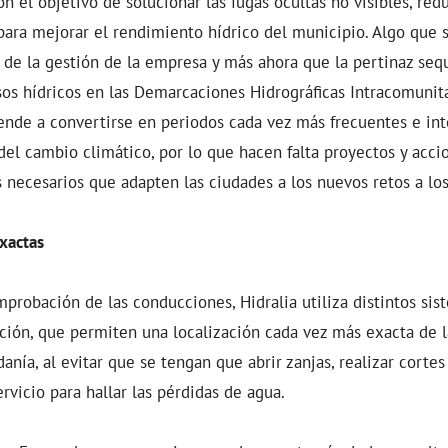
 el objetivo de solucionar las fugas ocultas no visibles, red
para mejorar el rendimiento hídrico del municipio. Algo que 
 de la gestión de la empresa y más ahora que la pertinaz seq
sos hídricos en las Demarcaciones Hidrográficas Intracomunit
ende a convertirse en periodos cada vez más frecuentes e int
l cambio climático, por lo que hacen falta proyectos y acci
s necesarios que adapten las ciudades a los nuevos retos a lo
xactas
probación de las conducciones, Hidralia utiliza distintos sist
ción, que permiten una localización cada vez más exacta de l
danía, al evitar que se tengan que abrir zanjas, realizar cortes
ervicio para hallar las pérdidas de agua.