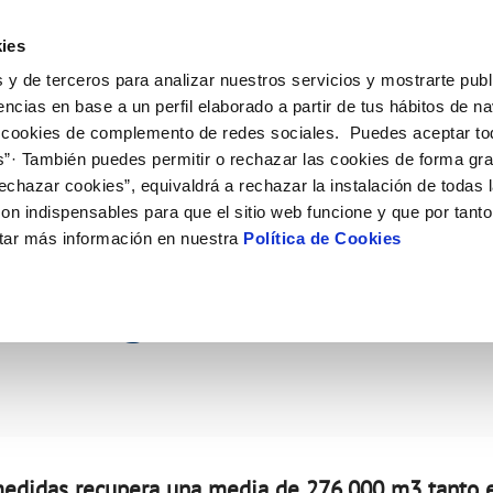
ES
Actual
ies
 y de terceros para analizar nuestros servicios y mostrarte publ
Tu Servicio
Tu Agua
Conócenos
Nuestros
encias en base a un perfil elaborado a partir de tus hábitos de n
 cookies de complemento de redes sociales. Puedes aceptar to
s”· También puedes permitir o rechazar las cookies de forma gr
N AL CLIENTE
D
Y CUMPLIMIENTO
NTRATOS
COMPROMISO DE SERVICIO
CUIDADOS DEL AGUA
CONTRATACIÓN
MODIFICACIÓN DE DATOS
echazar cookies”, equivaldrá a rechazar la instalación de todas 
AS DE GESTIÓN Y CERTIFICADOS
 de contacto
calidad del agua
bio de titular
Carta de compromisos
Consejos de ahorro
Licitaciones en curso
Actualizar datos bancarios
on indispensables para que el sitio web funcione y que por tant
via
a de suministro
Customer Counsel (Defensa del c
Medidas contra la sequía
Actualizar datos de domicili
tar más información en nuestra
Política de Cookies
abores del plan de fuga
s de videointerpretación en LSE
a de suministro
Normativa del servicio
Actualizar datos personales
obras y afectaciones
icitud de Acometida
Programa CONTIGO
as de agua
ación de fuga interior
umentación contratación
tación e impresos
orme obras
VER TODAS LAS GESTIONES
 medidas recupera una media de 276.000 m3 tanto