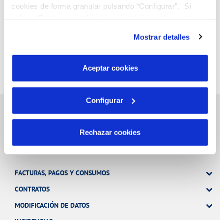
cookies de forma granular pulsando “Configurar”. Si
pulsas “Rechazar cookies”, equivaldrá a rechazar la
instalación de todas las cookies salvo las necesarias que
Mostrar detalles
son indispensables para que el sitio web funcione y que
por tanto no se pueden desactivar. Puedes consultar
más información en nuestra
Política de Cookies
Aceptar cookies
Configurar
Rechazar cookies
Gestiones Online
FACTURAS, PAGOS Y CONSUMOS
CONTRATOS
MODIFICACIÓN DE DATOS