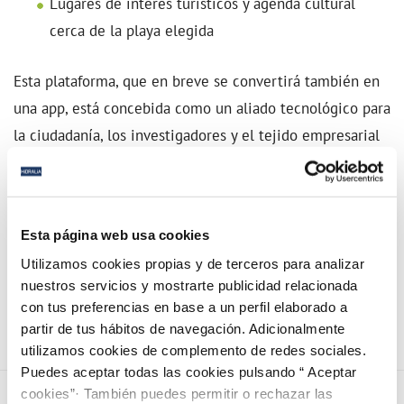
Lugares de interés turísticos y agenda cultural
cerca de la playa elegida
Esta plataforma, que en breve se convertirá también en
una app, está concebida como un aliado tecnológico para
la ciudadanía, los investigadores y el tejido empresarial
ligado a la Economía Azul, reforzando la apuesta de
Andalucía por un modelo de desarrollo costero
sostenible, inteligente y alineado con los Objetivos de
Esta página web usa cookies
Desarrollo Sostenible (ODS).
Utilizamos cookies propias y de terceros para analizar
nuestros servicios y mostrarte publicidad relacionada
Puedes consultarla aquí.
con tus preferencias en base a un perfil elaborado a
partir de tus hábitos de navegación. Adicionalmente
utilizamos cookies de complemento de redes sociales.
Puedes aceptar todas las cookies pulsando “ Aceptar
cookies”· También puedes permitir o rechazar las