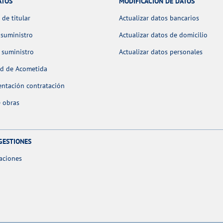
ATOS
MODIFICACIÓN DE DATOS
de titular
Actualizar datos bancarios
 suministro
Actualizar datos de domicilio
 suministro
Actualizar datos personales
ud de Acometida
ntación contratación
 obras
GESTIONES
aciones