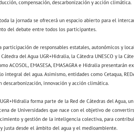
ducción, compensación, descarbonización y acción climática.
oda la jornada se ofrecerá un espacio abierto para el interc
to del debate entre todos los participantes.
la participación de responsables estatales, autonómicos y loca
 Cátedra del Agua UGR+Hidralia, la Cátedra UNESCO y la Cáte
omo ACOSOL, EMASESA, EMASAGRA e Hidralia presentarán exp
iclo integral del agua. Asimismo, entidades como Cetaqua, R
 descarbonización, innovación y acción climática.
 UGR+Hidralia forma parte de la Red de Cátedras del Agua, u
cena de Universidades que nace con el objetivo de convertir
imiento y gestión de la inteligencia colectiva, para contribui
 y justa desde el ámbito del agua y el medioambiente.