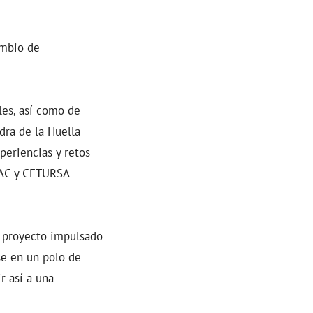
ambio de
les, así como de
dra de la Huella
eriencias y retos
EDAC y CETURSA
n proyecto impulsado
se en un polo de
r así a una