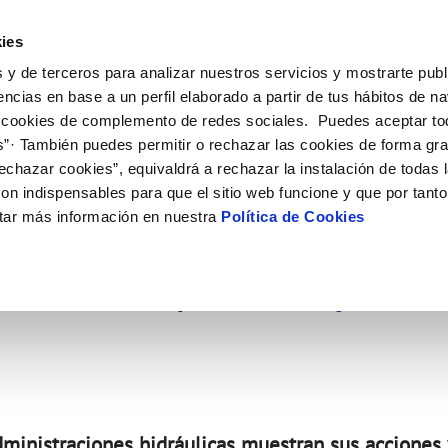
ES
Actual
ies
 y de terceros para analizar nuestros servicios y mostrarte publ
Tu Servicio
Tu Agua
Conócenos
Nuestros
encias en base a un perfil elaborado a partir de tus hábitos de n
 cookies de complemento de redes sociales. Puedes aceptar to
s”· También puedes permitir o rechazar las cookies de forma gr
N AL CLIENTE
D
Y CUMPLIMIENTO
NTRATOS
COMPROMISO DE SERVICIO
CUIDADOS DEL AGUA
CONTRATACIÓN
MODIFICACIÓN DE DATOS
echazar cookies”, equivaldrá a rechazar la instalación de todas 
AS DE GESTIÓN Y CERTIFICADOS
 de contacto
calidad del agua
bio de titular
Carta de compromisos
Consejos de ahorro
Licitaciones en curso
Actualizar datos bancarios
on indispensables para que el sitio web funcione y que por tant
via
a de suministro
Customer Counsel (Defensa del c
Medidas contra la sequía
Actualizar datos de domicili
tar más información en nuestra
Política de Cookies
ua UGR+Hidralia celebr
s de videointerpretación en LSE
a de suministro
Normativa del servicio
Actualizar datos personales
obras y afectaciones
icitud de Acometida
Programa CONTIGO
tión transparente y sos
ación de fuga interior
umentación contratación
tación e impresos
orme obras
VER TODAS LAS GESTIONES
dministraciones hidráulicas muestran sus acciones 