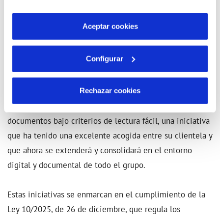
por tanto no se pueden desactivar. Puedes consultar
Este modelo fue implantado con éxito años atrás en las
más información en nuestra
Política de Cookies
Aceptar cookies
instalaciones de atención al cliente de Hidralia en San
Fernando (Cádiz), convirtiéndose en el punto de partida
Configurar
de una transformación que ahora da un nuevo salto
cualitativo con este acuerdo.
Rechazar cookies
Además, la compañía ya ha avanzado en la adaptación de
documentos bajo criterios de lectura fácil, una iniciativa
que ha tenido una excelente acogida entre su clientela y
que ahora se extenderá y consolidará en el entorno
digital y documental de todo el grupo.
Estas iniciativas se enmarcan en el cumplimiento de la
Ley 10/2025, de 26 de diciembre, que regula los