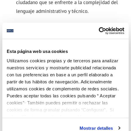
ciudadano que se enfrente a la complejidad del
lenguaje administrativo y técnico.
Alianza con recorrido
Este nuevo acuerdo no parte de cero. Hidralia, empresa
Esta página web usa cookies
del grupo Veolia, ya cuenta con una trayectoria
Utilizamos cookies propias y de terceros para analizar
consolidada de colaboración con Autismo Cádiz, que ha
nuestros servicios y mostrarte publicidad relacionada
dado resultados tangibles y reconocidos.
con tus preferencias en base a un perfil elaborado a
partir de tus hábitos de navegación. Adicionalmente
Fruto de convenios anteriores, todas las oficinas de la
utilizamos cookies de complemento de redes sociales.
Puedes aceptar todas las cookies pulsando “ Aceptar
Costa del Sol cuentan ya con sistemas de señalización
cookies”· También puedes permitir o rechazar las
mediante pictogramas, que facilitan la orientación y
cookies de forma granular pulsando “Configurar”. Si
comprensión de las personas con TEA y otras dificultades
pulsas “Rechazar cookies”, equivaldrá a rechazar la
cognitivas.
instalación de todas las cookies salvo las necesarias que
Mostrar detalles
son indispensables para que el sitio web funcione y que