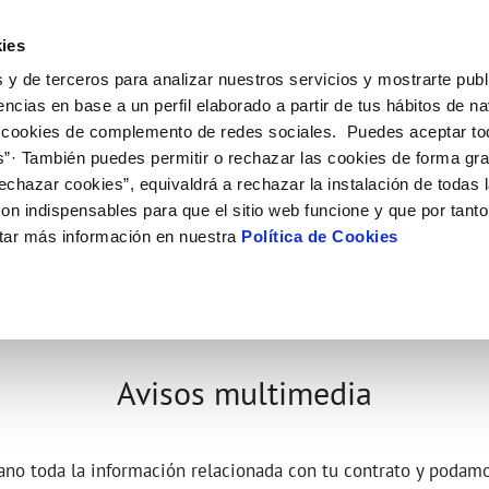
ES
EN
Actual
ies
 y de terceros para analizar nuestros servicios y mostrarte publ
Tu Servicio
Tu Agua
Conócenos
Nuestros
encias en base a un perfil elaborado a partir de tus hábitos de n
 cookies de complemento de redes sociales. Puedes aceptar to
s”· También puedes permitir o rechazar las cookies de forma gr
N AL CLIENTE
D
Y CUMPLIMIENTO
NTRATOS
COMPROMISO DE SERVICIO
CUIDADOS DEL AGUA
CONTRATACIÓN
MODIFICACIÓN DE DATOS
echazar cookies”, equivaldrá a rechazar la instalación de todas 
AS DE GESTIÓN Y CERTIFICADOS
 de contacto
calidad del agua
bio de titular
Carta de compromisos
Consejos de ahorro
Licitaciones en curso
Actualizar datos bancarios
on indispensables para que el sitio web funcione y que por tant
via
a de suministro
Customer Counsel (Defensa del c
Medidas contra la sequía
Actualizar datos de domicili
tar más información en nuestra
Política de Cookies
s de videointerpretación en LSE
a de suministro
Normativa del servicio
Actualizar datos personales
obras y afectaciones
icitud de Acometida
Programa CONTIGO
ación de fuga interior
umentación contratación
tación e impresos
orme obras
Avisos multimedia
VER TODAS LAS GESTIONES
ano toda la información relacionada con tu contrato y podam