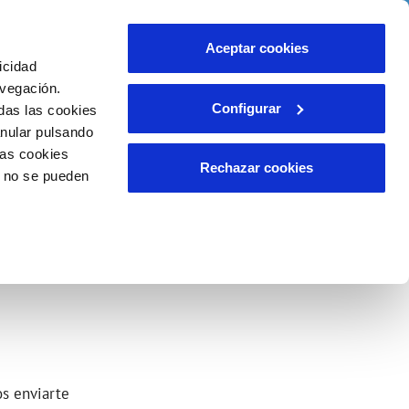
idad
Ayuda
Contáctanos
Aceptar cookies
icidad
Área de clientes
 compromisos
avegación.
Configurar
das las cookies
anular pulsando
EMPLEO
INCIDENCIAS
las cookies
Comunica anomalías o posibles
Rechazar cookies
o no se pueden
fraudes
liente)
o
Reclamaciones
os enviarte