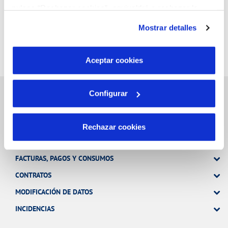
pulsas “Rechazar cookies”, equivaldrá a rechazar la
instalación de todas las cookies salvo las necesarias que
Mostrar detalles
son indispensables para que el sitio web funcione y que
por tanto no se pueden desactivar. Puedes consultar
más información en nuestra
Política de Cookies
Aceptar cookies
Configurar
Gestiones Online
Rechazar cookies
FACTURAS, PAGOS Y CONSUMOS
CONTRATOS
MODIFICACIÓN DE DATOS
INCIDENCIAS