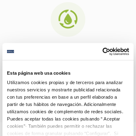
Trabajar con proveedores sostenibles
Nos hemos comprometido a seleccionar al 100% de
nuestros
proveedores estratégicos
teniendo en
Esta página web usa cookies
cuenta
criterios de desarrollo sostenible
y
responsabilidad social y medioambiental.
Utilizamos cookies propias y de terceros para analizar
nuestros servicios y mostrarte publicidad relacionada
con tus preferencias en base a un perfil elaborado a
partir de tus hábitos de navegación. Adicionalmente
utilizamos cookies de complemento de redes sociales.
Puedes aceptar todas las cookies pulsando “ Aceptar
cookies”· También puedes permitir o rechazar las
cookies de forma granular pulsando “Configurar”. Si