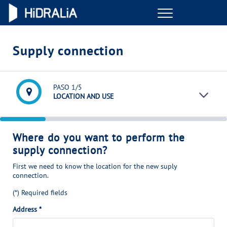
Menu
ONLINE TRANSACTIONS
Supply connection
YOUR SERVICE
PASO
1
/5
LOCATION AND USE
YOUR WATER
ABOUT US
Where do you want to perform the
supply connection?
OUR COMMITMENTS
First we need to know the location for the new suply
connection.
(*) Required fields
Address
*