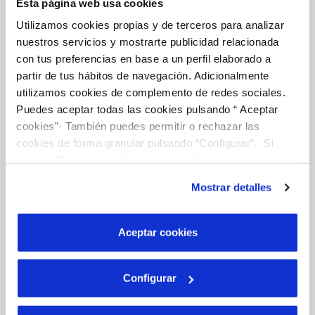
Esta página web usa cookies
Utilizamos cookies propias y de terceros para analizar
nuestros servicios y mostrarte publicidad relacionada
Online Transactions
con tus preferencias en base a un perfil elaborado a
partir de tus hábitos de navegación. Adicionalmente
utilizamos cookies de complemento de redes sociales.
BILLS, PAYMENTS AND CONSUMPTION
Puedes aceptar todas las cookies pulsando “ Aceptar
cookies”· También puedes permitir o rechazar las
CONTRACTS
cookies de forma granular pulsando “Configurar”. Si
CHANGES TO DETAILS
pulsas “Rechazar cookies”, equivaldrá a rechazar la
instalación de todas las cookies salvo las necesarias que
INCIDENTS
Mostrar detalles
son indispensables para que el sitio web funcione y que
por tanto no se pueden desactivar. Puedes consultar
MY ACCOUNT
más información en nuestra
Política de Cookies
Aceptar cookies
OTRAS GESTIONES
Configurar
Your Service