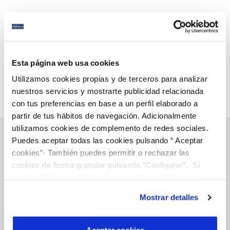
Previous
Next
Page 1 of 12
Esta página web usa cookies
Utilizamos cookies propias y de terceros para analizar
nuestros servicios y mostrarte publicidad relacionada
con tus preferencias en base a un perfil elaborado a
partir de tus hábitos de navegación. Adicionalmente
utilizamos cookies de complemento de redes sociales.
Puedes aceptar todas las cookies pulsando “ Aceptar
cookies”· También puedes permitir o rechazar las
Online Transactions
cookies de forma granular pulsando “Configurar”. Si
pulsas “Rechazar cookies”, equivaldrá a rechazar la
instalación de todas las cookies salvo las necesarias que
Mostrar detalles
BILLS, PAYMENTS AND CONSUMPTION
son indispensables para que el sitio web funcione y que
por tanto no se pueden desactivar. Puedes consultar
CONTRACTS
más información en nuestra
Política de Cookies
Aceptar cookies